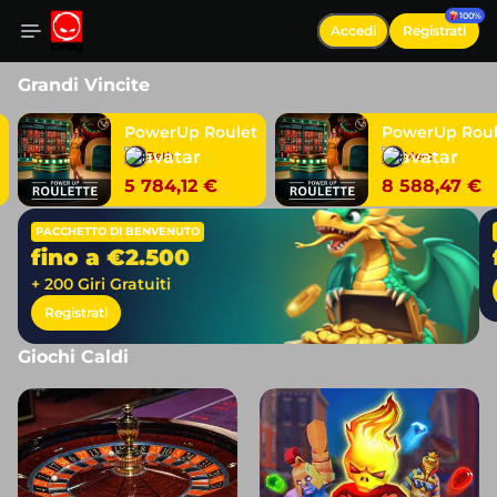
100%
Accedi
Registrati
Grandi Vincite
te
PowerUp Roulette
PowerUp Roul
Beth
Merci
5 784,12 €
8 588,47 €
PACCHETTO DI BENVENUTO
fino a €2.500
+ 200 Giri Gratuiti
Registrati
Giochi Caldi